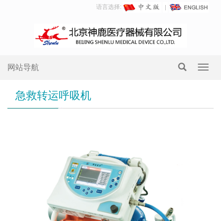
语言选择:
网站导航
Toggl
navig
急救转运呼吸机