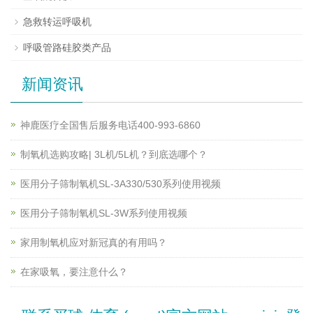
急救转运呼吸机
呼吸管路硅胶类产品
新闻资讯
神鹿医疗全国售后服务电话400-993-6860
制氧机选购攻略| 3L机/5L机？到底选哪个？
医用分子筛制氧机SL-3A330/530系列使用视频
医用分子筛制氧机SL-3W系列使用视频
家用制氧机应对新冠真的有用吗？
在家吸氧，要注意什么？